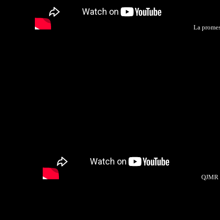
La promes
QJMR